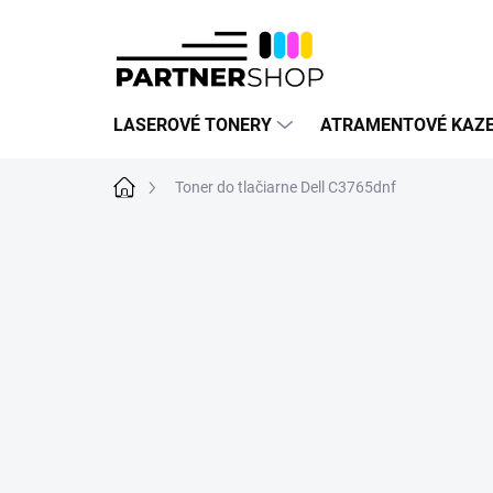
Prejsť
na
obsah
LASEROVÉ TONERY
ATRAMENTOVÉ KAZ
Domov
Toner do tlačiarne Dell C3765dnf