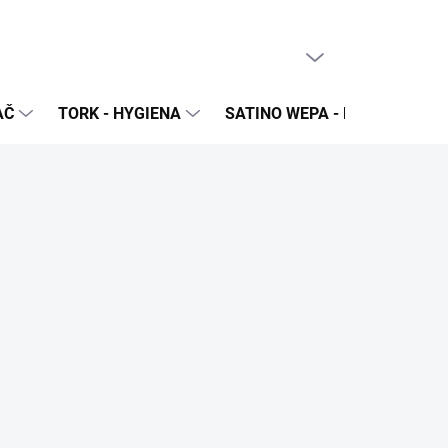
PRÁZDNY KOŠÍK
NÁKUPNÝ
KOŠÍK
AČ
TORK - HYGIENA
SATINO WEPA - NÁPLNE A Z