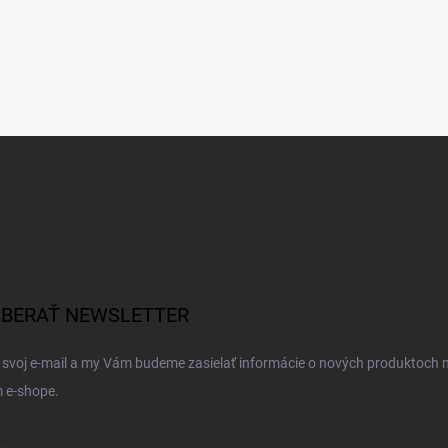
BERAŤ NEWSLETTER
 svoj e-mail a my Vám budeme zasielať informácie o nových produktoch 
 e-shope.