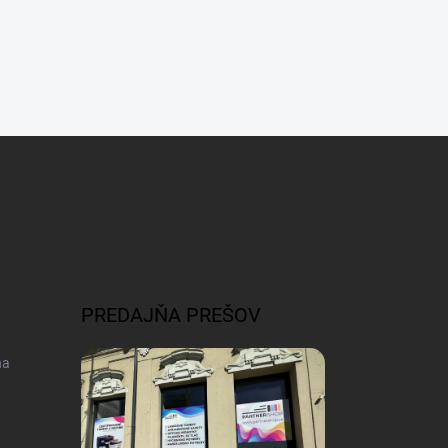
PREDAJŇA PREŠOV
na