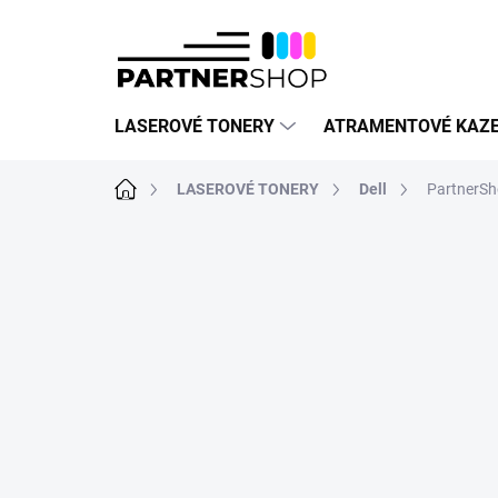
Prejsť
na
obsah
LASEROVÉ TONERY
ATRAMENTOVÉ KAZ
Domov
LASEROVÉ TONERY
Dell
PartnerSh