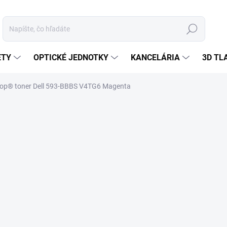
Hľadať
ETY
OPTICKÉ JEDNOTKY
KANCELÁRIA
3D TL
op® toner Dell 593-BBBS V4TG6 Magenta