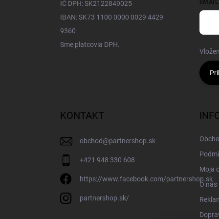
EMAIL
IČ DPH: SK2122849025
IBAN: SK73 1100 0000 0029 4429
9360
Sme platcovia DPH.
Vložen
Pri
KONTAKT
INF
Obcho
obchod
@
partnershop.sk
Podmi
+421 948 330 608
Moja 
https://www.facebook.com/partnershop.sk
O nás
partnershop.sk/
Rekla
Doprav