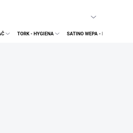
PRÁZDNY KOŠÍK
NÁKUPNÝ
KOŠÍK
AČ
TORK - HYGIENA
SATINO WEPA - NÁPLNE A Z