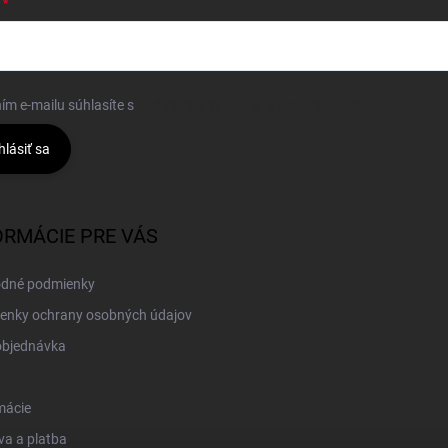
ím e-mailu súhlasíte s
podmienkami ochrany osobných údajov
hlásiť sa
ORMÁCIE PRE VÁS
dné podmienky
enky ochrany osobných údajov
objednávka
mácie
a a platba