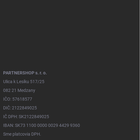
t
i
e
PARTNERSHOP s. r. o.
Ulica k Lesíku 517/25
082 21 Medzany
IČO: 57618577
DIČ: 2122849025
IČ DPH: SK2122849025
IBAN: SK73 1100 0000 0029 4429 9360
Sme platcovia DPH.