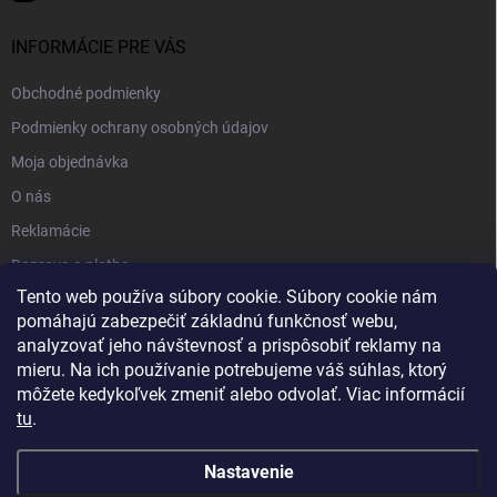
INFORMÁCIE PRE VÁS
Obchodné podmienky
Podmienky ochrany osobných údajov
Moja objednávka
O nás
Reklamácie
Doprava a platba
Tento web používa súbory cookie. Súbory cookie nám
Kontakt
pomáhajú zabezpečiť základnú funkčnosť webu,
Blog
analyzovať jeho návštevnosť a prispôsobiť reklamy na
mieru. Na ich používanie potrebujeme váš súhlas, ktorý
môžete kedykoľvek zmeniť alebo odvolať. Viac informácií
tu
.
Nastavenie