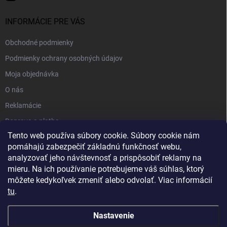
INFORMÁCIE PRE VÁS
Obchodné podmienky
Podmienky ochrany osobných údajov
Moja objednávka
O nás
Reklamácie
Doprava a platba
Tento web používa súbory cookie. Súbory cookie nám
Kontakt
pomáhajú zabezpečiť základnú funkčnosť webu,
Blog
analyzovať jeho návštevnosť a prispôsobiť reklamy na
mieru. Na ich používanie potrebujeme váš súhlas, ktorý
môžete kedykoľvek zmeniť alebo odvolať. Viac informácií
tu
.
Nastavenie