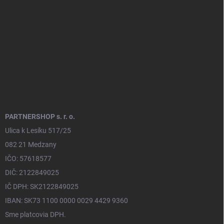
t
i
e
PARTNERSHOP s. r. o.
Ulica k Lesíku 517/25
082 21 Medzany
IČO: 57618577
DIČ: 2122849025
IČ DPH: SK2122849025
IBAN: SK73 1100 0000 0029 4429 9360
Sme platcovia DPH.