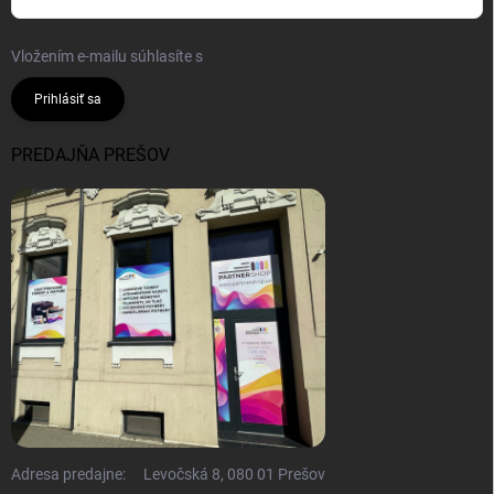
Vložením e-mailu súhlasíte s
podmienkami ochrany osobných údajov
Prihlásiť sa
PREDAJŇA PREŠOV
Adresa predajne:
Levočská 8, 080 01 Prešov