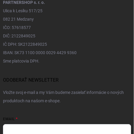
PARTNERSHOP s. r. o.
Ulica k Lesíku 517/25
082 21 Medzany
IČO: 57618577
DIČ: 2122849025
IČ DPH: SK2122849025
IBAN: SK73 1100 0000 0029 4429 9360
Sme platcovia DPH.
ODOBERAŤ NEWSLETTER
Vložte svoj e-mail a my Vám budeme zasielať informácie o nových
produktoch na našom e-shope.
EMAIL