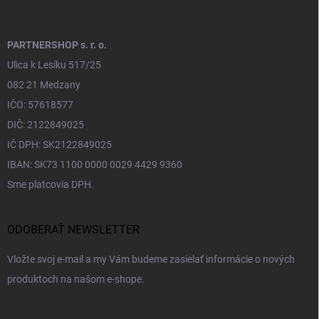
PARTNERSHOP s. r. o.
Ulica k Lesíku 517/25
082 21 Medzany
IČO: 57618577
DIČ: 2122849025
IČ DPH: SK2122849025
IBAN: SK73 1100 0000 0029 4429 9360
Sme platcovia DPH.
ODOBERAŤ NEWSLETTER
Vložte svoj e-mail a my Vám budeme zasielať informácie o nových
produktoch na našom e-shope.